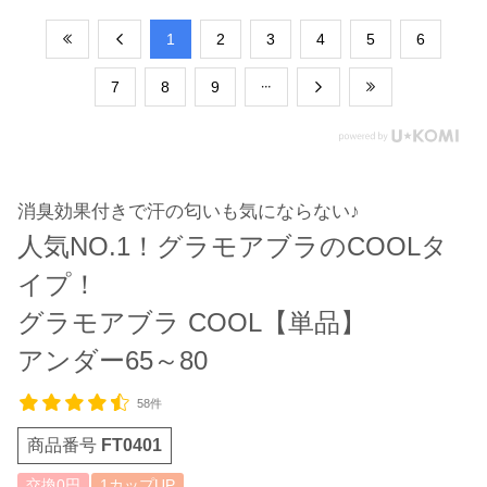
​1
​2
​3
​4
​5
​6
​7
​8
​9
消臭効果付きで汗の匂いも気にならない♪
人気NO.1！グラモアブラのCOOLタ
イプ！
グラモアブラ COOL【単品】
アンダー65～80
58件
商品番号
FT0401
交換0円
1カップUP