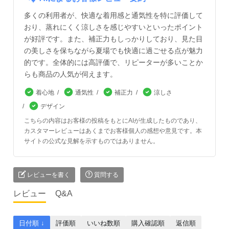
多くの利用者が、快適な着用感と通気性を特に評価して
おり、蒸れにくく涼しさを感じやすいといったポイント
が好評です。また、補正力もしっかりしており、見た目
の美しさを保ちながら夏場でも快適に過ごせる点が魅力
的です。全体的には高評価で、リピーターが多いことか
らも商品の人気が伺えます。
着心地
通気性
補正力
涼しさ
デザイン
こちらの内容はお客様の投稿をもとにAIが生成したものであり、
カスタマーレビューはあくまでお客様個人の感想や意見です。本
サイトの公式な見解を示すものではありません。
レビューを書く
質問する
レビュー
Q&A
日付順 ↓
評価順
いいね数順
購入確認順
返信順