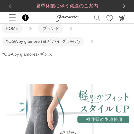
送料一律560円
5,500
円(税込)以上で
送料無料
夏季休業に伴う発送のご案内
HOME
ブランド
YOGA by glamore (ヨガ バイ グラモア)
YOGA by glamoreレギンス