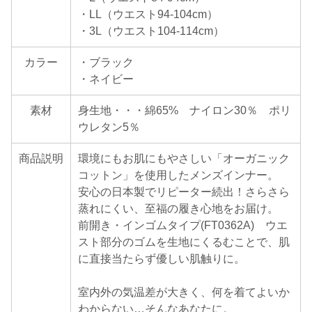
・LL（ウエスト94-104cm）
・3L（ウエスト104-114cm）
カラー
・ブラック
・ネイビー
素材
身生地・・・綿65% ナイロン30％ ポリ
ウレタン5％
商品説明
環境にもお肌にもやさしい「オーガニック
コットン」を使用したメンズインナー。
安心の日本製でリピーター続出！さらさら
蒸れにくい、至福の履き心地をお届け。
前開き・インゴムタイプ(FT0362A) ウエ
スト部分のゴムを生地にくるむことで、肌
に直接当たらず優しい肌触りに。
室内外の気温差が大きく、何を着てよいか
わからない…そんなあなたに。