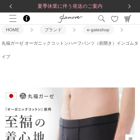
送料一律560円
5,500
円(税込)以上で
送料無料
夏季休業に伴う発送のご案内
HOME
ブランド
e-gateshop
丸福ガーゼ オーガニックコットンハーフパンツ（前開き）インゴムタ
イプ