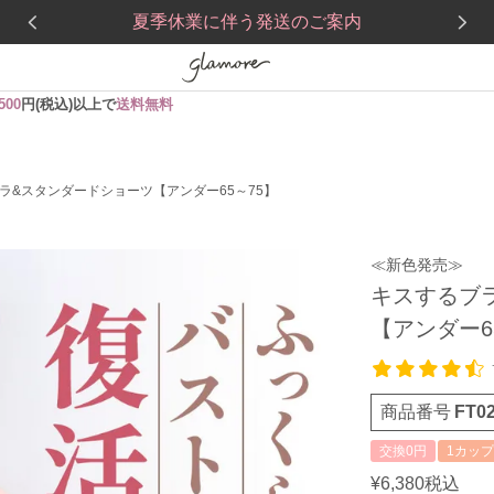
夏季休業に伴う発送のご案内
,500
円(税込)以上で
送料無料
ラ&スタンダードショーツ【アンダー65～75】
≪新色発売≫
キスするブ
【アンダー6
商品番号
FT02
交換0円
1カップ
¥
6,380
税込