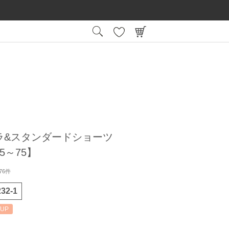
15:00
平日
までの注文で最短翌日お届け
会員登録後
ラ&スタンダードショーツ
5～75】
76件
32-1
UP