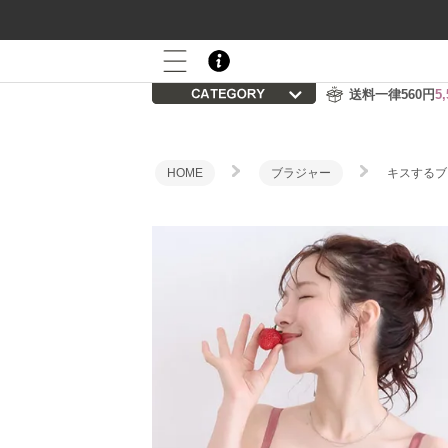
800P
会員登録後の初回購入で
プレゼント
送料一律560円
5
HOME
ブラジャー
キスするブ