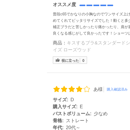
オススメ度
普段c65でかなりの小胸なのでワンサイズ上
めてくれてピッタリサイズでした！動くと多
補正ブラだと苦しかったり痛かったり、肩が
良くなる感じがして良かったです！ショーツ
商品：
キスするブラ&スタンダードショ
イズ ローズウッド
役に立った
0
あ様
購入確認済み
サイズ:
D
購入サイズ:
E
バストボリューム:
少なめ
骨格:
ストレート
年代:
20代～