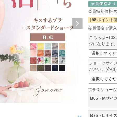
会員特別価格
¥
[
58
ポイント進
会員価格で購入
こちらはFT0
ジになります
ショーツサイ
ださい。
(必須)
ブラ＆ショーツ
B65・Mサイ
B75・Lサイ