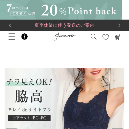
送料一律560円
5,500
円(税込)以上で
送料無料
夏季休業に伴う発送のご案内
HOME
ブランド
glamore
キレイdeナイトブラ&スタンダードショーツ