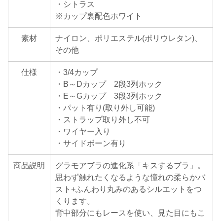
・シトラス
※カップ裏配色ホワイト
素材
ナイロン、ポリエステル(ポリウレタン)、
その他
仕様
・3/4カップ
・B～Dカップ 2段3列ホック
・E～Gカップ 3段3列ホック
・パット有り(取り外し可能)
・ストラップ取り外し不可
・ワイヤー入り
・サイドボーン有り
商品説明
グラモアブラの進化系「キスするブラ」。
思わず触れたくなるような憧れの柔らかバ
スト+ふんわり丸みのあるシルエットをつ
くります。
背中部分にもレースを使い、見た目にもこ