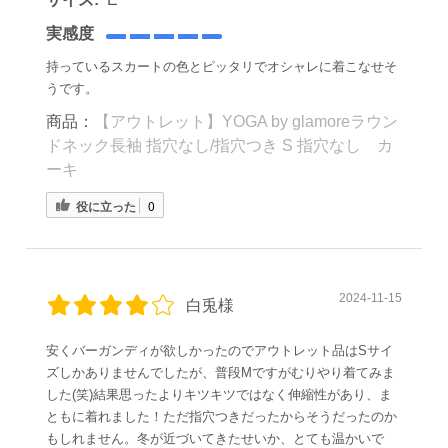
実感度
持っているスカートの色とピッタリでオシャレに着こなせそ
うです。
商品：
【アウトレット】YOGA by glamoreラウン
ドネック長袖 指穴なし/指穴つき S 指穴なし カ
ーキ
役に立った
0
2024-11-15
白兎様
安くバーガンディが欲しかったのでアウトレット品はSサイ
ズしかありませんでしたが、普段Mですがむりやり着てみま
した(笑)結果思ったよりキツキツではなく伸縮性があり、ま
ともに着れました！ただ指穴つきだったからそうだったのか
もしれません。冬が近づいてきたせいか、とても温かいで