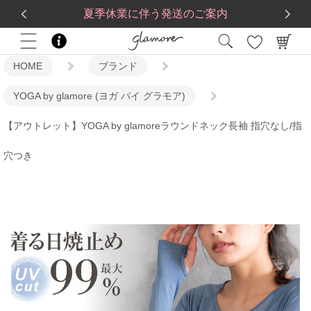
送料一律560円
5,500
円(税込)以上で
送料無料
夏季休業に伴う発送のご案内
HOME
ブランド
YOGA by glamore (ヨガ バイ グラモア)
【アウトレット】YOGA by glamoreラウンドネック長袖 指穴なし/指
穴つき