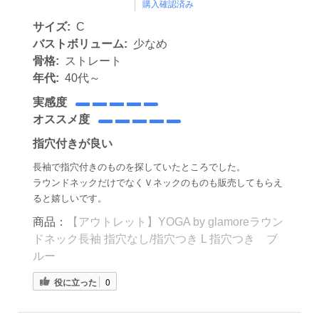
購入確認済み
サイズ:
C
バストボリューム:
少なめ
骨格:
ストレート
年代:
40代～
実感度
オススメ度
指穴付きが良い
長袖で指穴付きのものを探していたところでした。
ラウンドネックだけでなくＶネックのものも販売してもらえ
ると嬉しいです。
商品：
【アウトレット】YOGA by glamoreラウン
ドネック長袖 指穴なし/指穴つき L 指穴つき ブ
ルー
役に立った
0