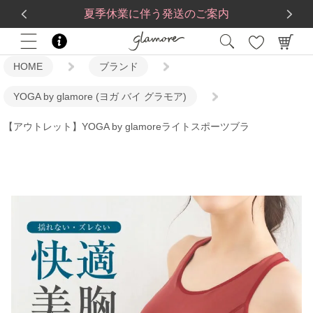
送料一律560円
5,500
円(税込)以上で
送料無料
夏季休業に伴う発送のご案内
HOME
ブランド
YOGA by glamore (ヨガ バイ グラモア)
【アウトレット】YOGA by glamoreライトスポーツブラ