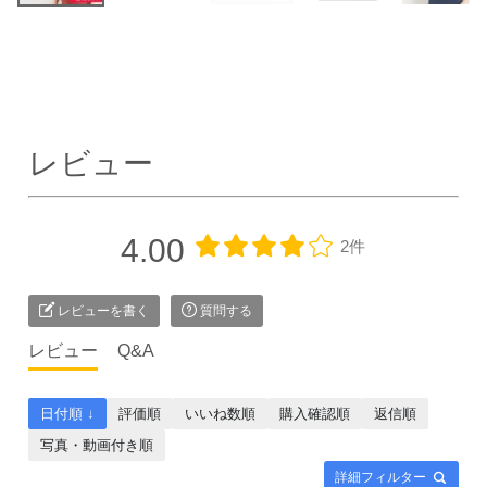
レビュー
4.00
2件
レビューを書く
質問する
レビュー
Q&A
日付順 ↓
評価順
いいね数順
購入確認順
返信順
写真・動画付き順
詳細フィルター