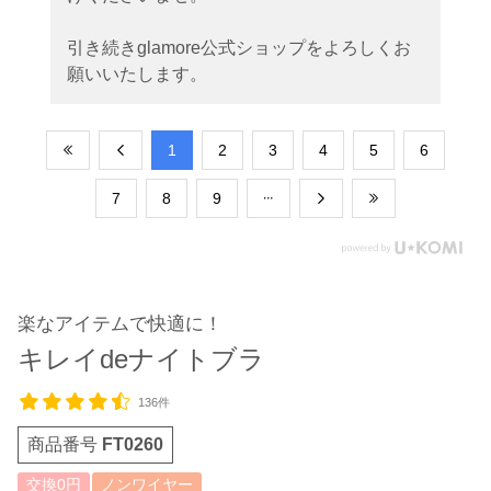
引き続きglamore公式ショップをよろしくお
願いいたします。
​1
​2
​3
​4
​5
​6
​7
​8
​9
楽なアイテムで快適に！
キレイdeナイトブラ
136件
商品番号
FT0260
交換0円
ノンワイヤー