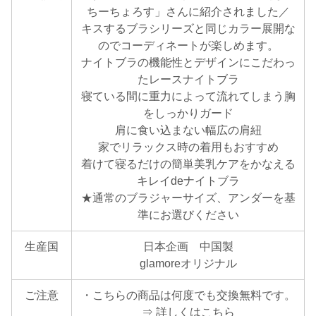
ちーちょろす」さんに紹介されました／
キスするブラシリーズと同じカラー展開な
のでコーディネートが楽しめます。
ナイトブラの機能性とデザインにこだわっ
たレースナイトブラ
寝ている間に重力によって流れてしまう胸
をしっかりガード
肩に食い込まない幅広の肩紐
家でリラックス時の着用もおすすめ
着けて寝るだけの簡単美乳ケアをかなえる
キレイdeナイトブラ
★通常のブラジャーサイズ、アンダーを基
準にお選びください
生産国
日本企画 中国製
glamoreオリジナル
ご注意
・こちらの商品は何度でも交換無料です。
⇒ 詳しくはこちら