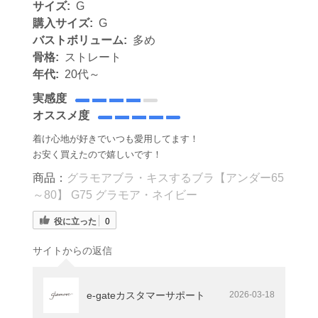
サイズ:
G
購入サイズ:
G
バストボリューム:
多め
骨格:
ストレート
年代:
20代～
実感度
オススメ度
着け心地が好きでいつも愛用してます！
お安く買えたので嬉しいです！
商品：
グラモアブラ・キスするブラ【アンダー65
～80】 G75 グラモア・ネイビー
役に立った
0
サイトからの返信
e-gateカスタマーサポート
2026-03-18