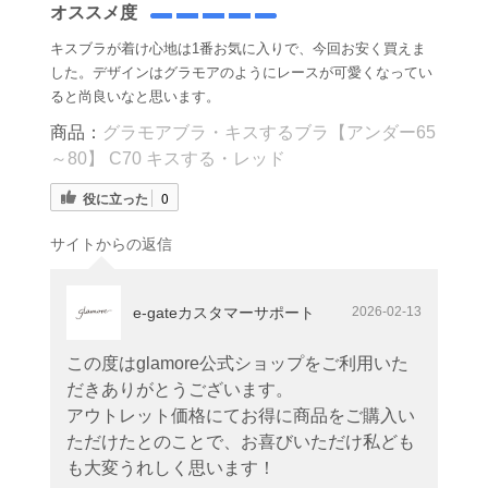
オススメ度
キスブラが着け心地は1番お気に入りで、今回お安く買えま
した。デザインはグラモアのようにレースが可愛くなってい
ると尚良いなと思います。
商品：
グラモアブラ・キスするブラ【アンダー65
～80】 C70 キスする・レッド
役に立った
0
サイトからの返信
e-gateカスタマーサポート
2026-02-13
この度はglamore公式ショップをご利用いた
だきありがとうございます。
アウトレット価格にてお得に商品をご購入い
ただけたとのことで、お喜びいただけ私ども
も大変うれしく思います！