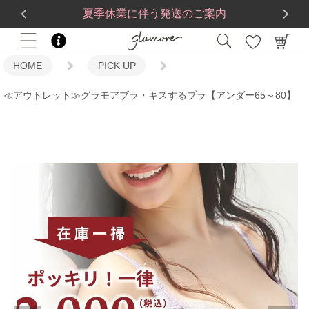
送料一律560円
5,500
円(税込)以上で
送料無料
夏季休業に伴う発送のご案内
HOME
PICK UP
≪アウトレット≫グラモアブラ・キスするブラ【アンダー65～80】