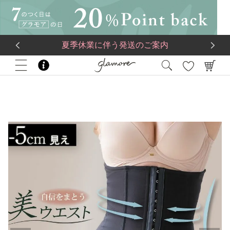
送料一律560円
5,500
円(税込)以上で
送料無料
夏季休業に伴う発送のご案内
HOME
ブランド
glamore
ととのうコルセット