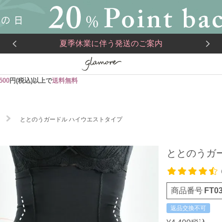
夏季休業に伴う発送のご案内
,500
円(税込)以上で
送料無料
ととのうガードル ハイウエストタイプ
ととのうガ
商品番号
FT0
返品交換不可