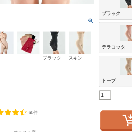
ブラック
テラコッタ
ブラック
スキン
テラコッタ
クリ
トープ
60件