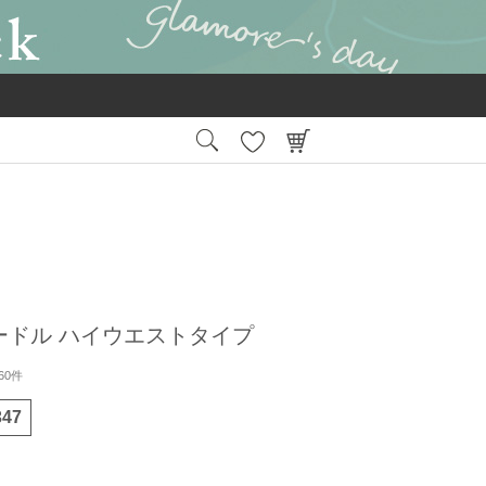
15:00
平日
までの注文で最短翌日お届け
会員登録後
ードル ハイウエストタイプ
60件
347