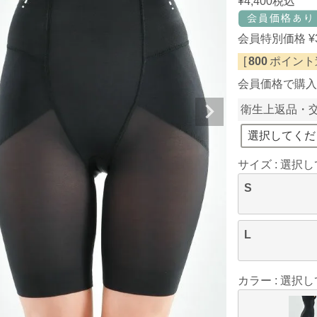
¥
4,400
税込
会員特別価格
¥
[
800
ポイント進
会員価格で購入
衛生上返品・
サイズ
選択し
S
L
カラー
選択し