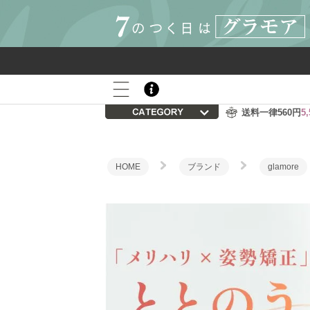
800P
会員登録後の初回購入で
プレゼント
送料一律560円
5
HOME
ブランド
glamore