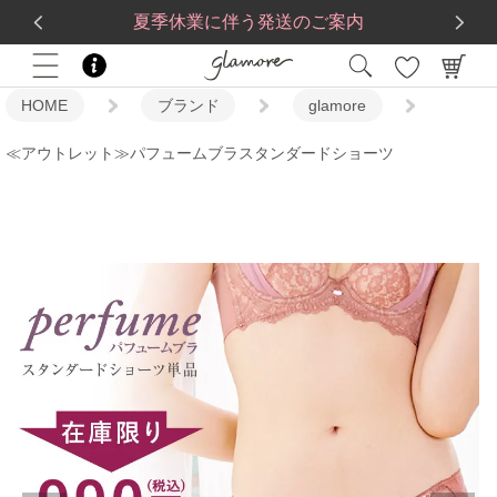
送料一律560円
5,500
円(税込)以上で
送料無料
夏季休業に伴う発送のご案内
HOME
ブランド
glamore
≪アウトレット≫パフュームブラスタンダードショーツ