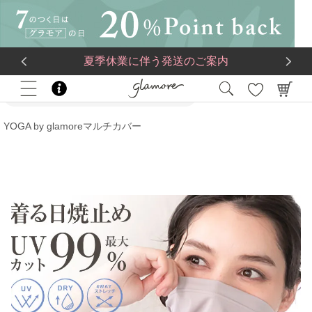
送料一律560円
5,500
円(税込)以上で
送料無料
夏季休業に伴う発送のご案内
HOME
ブランド
YOGA by glamore (ヨガ バイ グラモア)
YOGA by glamoreマルチカバー