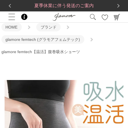
送料一律560円
5,500
円(税込)以上で
送料無料
夏季休業に伴う発送のご案内
HOME
ブランド
glamore femtech (グラモアフェムテック)
glamore femtech【温活】腹巻吸水ショーツ