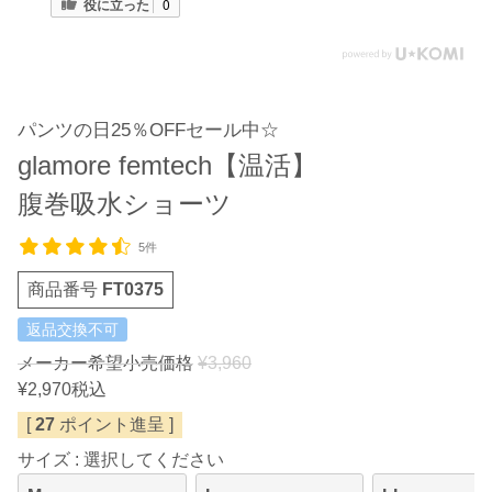
役に立った
0
パンツの日25％OFFセール中☆
glamore femtech【温活】
腹巻吸水ショーツ
5件
商品番号
FT0375
返品交換不可
メーカー希望小売価格
¥
3,960
¥
2,970
税込
[
27
ポイント進呈 ]
サイズ
選択してください