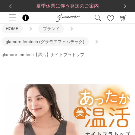
送料一律560円
5,500
円(税込)以上で
送料無料
夏季休業に伴う発送のご案内
HOME
ブランド
glamore femtech (グラモアフェムテック)
glamore femtech【温活】ナイトブラトップ