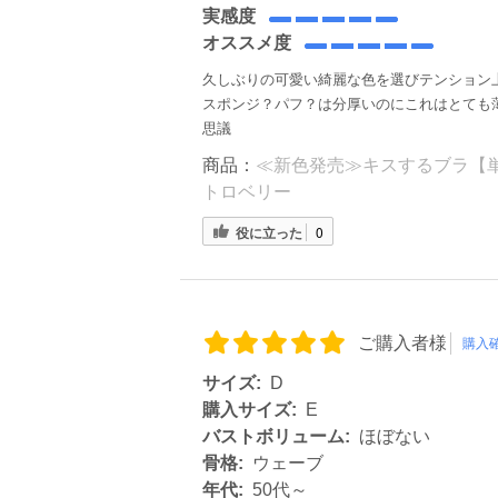
実感度
オススメ度
久しぶりの可愛い綺麗な色を選びテンション
スポンジ？パフ？は分厚いのにこれはとても
思議
商品：
≪新色発売≫キスするブラ【単品
トロベリー
役に立った
0
ご購入者様
購入
サイズ:
D
購入サイズ:
E
バストボリューム:
ほぼない
骨格:
ウェーブ
年代:
50代～