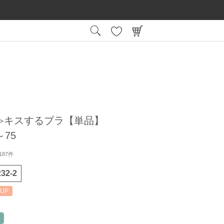
15:00
平日
までの注文で最短翌日お届け
会員登録後
≫キスするブラ【単品】
75
187件
32-2
UP