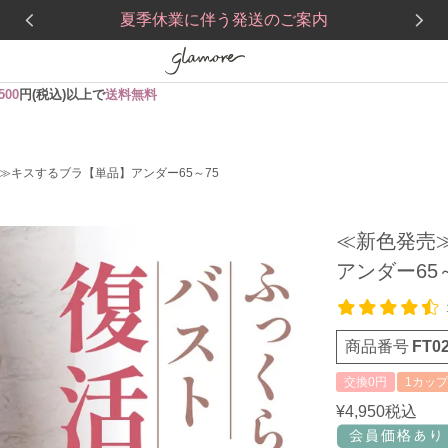
夏季休業に伴う発送のご案内
,500
円(税込)以上で
送料無料
≫キスするブラ【単品】アンダー65～75
≪新色発売
アンダー65～
商品番号
FT02
交換0円
1カップ
¥
4,950
税込