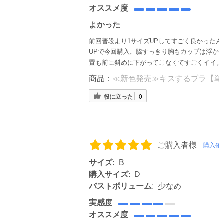
オススメ度
よかった
前回普段より1サイズUPしてすごく良かった
UPで今回購入。脇すっきり胸もカップは浮
置も前に斜めに下がってこなくてすごくイイ
商品：
≪新色発売≫キスするブラ【単品
役に立った
0
ご購入者様
購入
サイズ:
B
購入サイズ:
D
バストボリューム:
少なめ
実感度
オススメ度