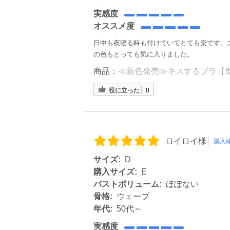
実感度
オススメ度
日中も夜寝る時も付けていてとても楽です。
の色もとっても気に入りました。
商品：
≪新色発売≫キスするブラ【単品
役に立った
0
ロイロイ様
購入
サイズ:
D
購入サイズ:
E
バストボリューム:
ほぼない
骨格:
ウェーブ
年代:
50代～
実感度