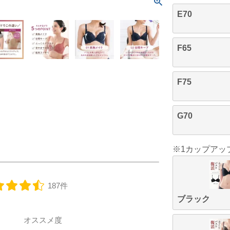
E70
F65
F75
G70
※1カップアッ
187件
ブラック
オススメ度