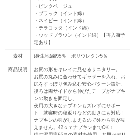
・ピンクベージュ
・ブラック（インド綿）
・ネイビー（インド綿）
・テラコッタ（インド綿）
・ウッドブラウン（インド綿）【再入荷予
定あり】
素材
(身生地)綿95％ ポリウレタン5％
商品説明
お尻の形をキレイに見せるサニタリー。
お尻の丸みに合わせてギャザーを入れ、お
尻をすっぽり包み込む安心パターン設計。
後ろは両サイドから伸びたテープがナプキ
ンの動きを固定し、
夜用の大きなナプキンもズレずにサポー
ト！就寝時の寝返りなどの動きにも対応！
ナプキンの羽がしまえるので外から羽が見
えません。42ｃｍナプキンまでOK！
綿の混用率95％の素材を使用。お肌がデリ