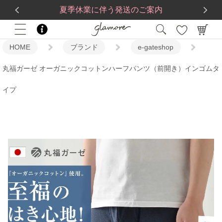
送料一律560円
5,500
円(税込)以上で
送料無料
夏季休業に伴う発送のご案内
HOME
ブランド
e-gateshop
丸福ガーゼ オーガニックコットンハーフパンツ（前開き）インゴムタ
イプ