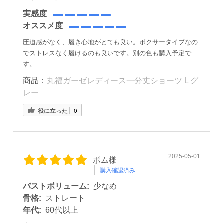
実感度
オススメ度
圧迫感がなく、履き心地がとても良い。ボクサータイプなの
でストレスなく履けるのも良いです。別の色も購入予定で
す。
商品：
丸福ガーゼレディース一分丈ショーツ L グ
レー
役に立った
0
2025-05-01
ポム様
購入確認済み
バストボリューム:
少なめ
骨格:
ストレート
年代:
60代以上