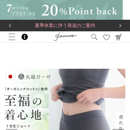
送料一律560円
5,500
円(税込)以上で
送料無料
夏季休業に伴う発送のご案内
HOME
ブランド
e-gateshop
丸福ガーゼレディース一分丈ショーツ