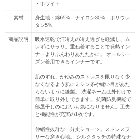
・ホワイト
素材
身生地：綿65% ナイロン30% ポリウレ
タン5%
商品説明
吸水速乾で汗冷えの冷え過ぎを軽減し、ム
レずにサラリ。重ね着することで発熱イン
ナーよりふんわりあたたかに。 オールシー
ズン着用できるインナーです。
肌のすれ、かゆみのストレスを限りなく少
なくなるよう肌にミシン糸や縫い目があた
らないように縫製。 洗濯ネームは外付けで
簡単に取り外しできます。 抗菌防臭機能で
部屋干しのにおいも気になりません。工夫
と機能性が充実の1枚です。
伸縮性抜群な一分丈ショーツ。ストレスフ
リーな穿き心地。 シルクタッチの特殊なナ