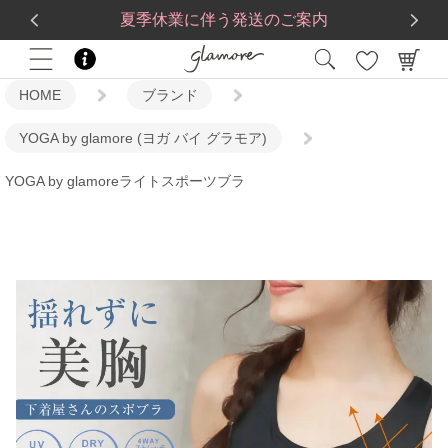
送料一律560円
5,500
円(税込)以上で
送料無料
夏季休業に伴う発送のご案内
HOME
ブランド
YOGA by glamore (ヨガ バイ グラモア)
YOGA by glamoreライトスポーツブラ