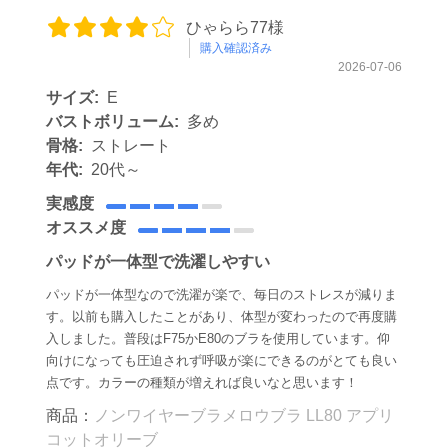
ひゃらら77様
購入確認済み
2026-07-06
サイズ:
E
バストボリューム:
多め
骨格:
ストレート
年代:
20代～
実感度
オススメ度
パッドが一体型で洗濯しやすい
パッドが一体型なので洗濯が楽で、毎日のストレスが減りま
す。以前も購入したことがあり、体型が変わったので再度購
入しました。普段はF75かE80のブラを使用しています。仰
向けになっても圧迫されず呼吸が楽にできるのがとても良い
点です。カラーの種類が増えれば良いなと思います！
商品：
ノンワイヤーブラメロウブラ LL80 アプリ
コットオリーブ