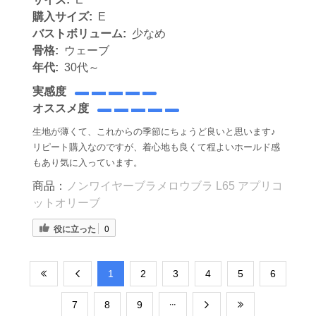
購入サイズ:
E
バストボリューム:
少なめ
骨格:
ウェーブ
年代:
30代～
実感度
オススメ度
生地が薄くて、これからの季節にちょうど良いと思います♪
リピート購入なのですが、着心地も良くて程よいホールド感
もあり気に入っています。
商品：
ノンワイヤーブラメロウブラ L65 アプリコ
ットオリーブ
役に立った
0
​1
​2
​3
​4
​5
​6
​7
​8
​9