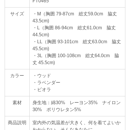
FT0465
サイズ
・M（胸囲 79-87cm 総丈59.0cm 脇丈
43.5cm)
・L（胸囲 86-94cm 総丈61.0cm 脇丈
44.5cm)
・LL（胸囲 93-101cm 総丈63.0cm 脇丈
45.5cm)
・3L（胸囲 100-108cm 総丈64.0cm 脇
丈 45.5cm)
カラー
・ウッド
・ラベンダー
・ビオラ
素材
身生地：綿30% レーヨン35% ナイロン
30% ポリウレタン5%
商品説明
室内外の気温差が大きく、何を着てよいか
わからない…そんなあなたに。