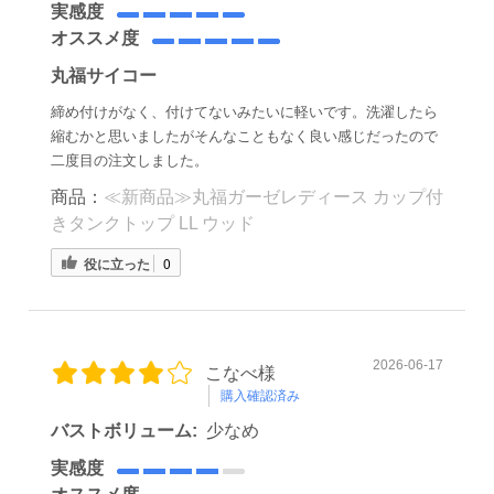
実感度
オススメ度
丸福サイコー
締め付けがなく、付けてないみたいに軽いです。洗濯したら
縮むかと思いましたがそんなこともなく良い感じだったので
二度目の注文しました。
商品：
≪新商品≫丸福ガーゼレディース カップ付
きタンクトップ LL ウッド
役に立った
0
2026-06-17
こなべ様
購入確認済み
バストボリューム:
少なめ
実感度