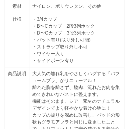
素材
ナイロン、ポリウレタン、その他
仕様
・3/4カップ
・B〜Cカップ 2段3列ホック
・D〜Gカップ 3段3列ホック
・パット有り(取り外し可能)
・ストラップ取り外し不可
・ワイヤー入り
・サイドボーン有り
商品説明
大人気の離れ乳をやさしくハグする「パフ
ュームブラ」がリニューアル！
離れた胸を離さず、脇肉、流れたお肉を集
めてきれいなバストに整えます。
機能はそのまま、シアー素材のナチュラル
デザインでより軽やかな着け心地に！
カップの被りを深めに改善し、パッドの形
状もグラモアブラと同じに変更したこと
で、よりフィットして安心感のある着け心