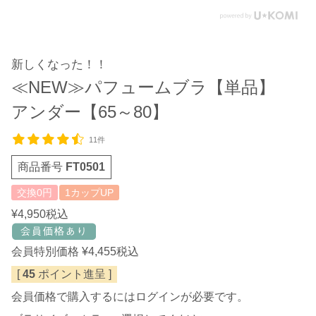
新しくなった！！
≪NEW≫パフュームブラ【単品】
アンダー【65～80】
11件
商品番号
FT0501
交換0円
1カップUP
¥
4,950
税込
会員特別価格
¥
4,455
税込
[
45
ポイント進呈 ]
会員価格で購入するにはログインが必要です。