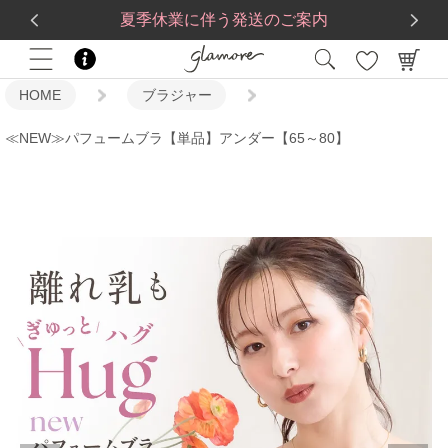
送料一律560円
5,500
円(税込)以上で
送料無料
夏季休業に伴う発送のご案内
HOME
ブラジャー
≪NEW≫パフュームブラ【単品】アンダー【65～80】