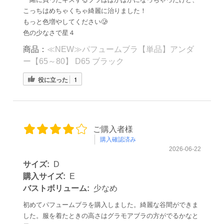
こっちはめちゃくちゃ綺麗に治りました！
もっと色増やしてください🥲
色の少なさで星４
商品：
≪NEW≫パフュームブラ【単品】アンダ
ー【65～80】 D65 ブラック
役に立った
1
ご購入者様
購入確認済み
2026-06-22
サイズ:
D
購入サイズ:
E
バストボリューム:
少なめ
初めてパフュームブラを購入しました。綺麗な谷間ができま
した。服を着たときの高さはグラモアブラの方がでるかなと