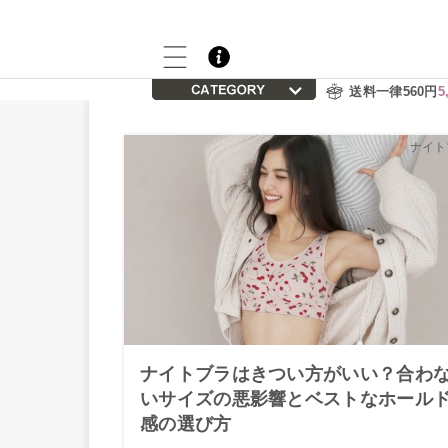
送料一律560円
5
ナイト
ナイトブラはきつい方がいい？合わ
いサイズの悪影響とベストなホール
感の選び方