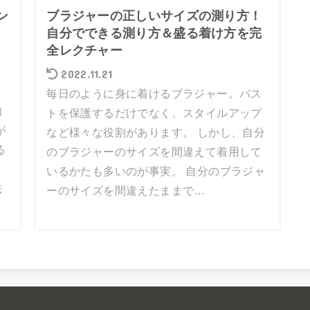
ン
ブラジャーの正しいサイズの測り方！
自分でできる測り方＆盛る着け方を完
・
全レクチャー
2022.11.21
毎日のように身に着けるブラジャー。バス
知
トを保護するだけでなく、スタイルアップ
が
など様々な役割があります。 しかし、自分
る
のブラジャーのサイズを間違えて着用して
ャ
いるかたも多いのが事実。 自分のブラジャ
法
ーのサイズを間違えたままで…