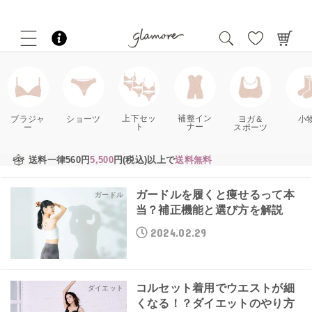
補整イン
上下セッ
ブラジャ
ショーツ
ヨガ＆
小
ナー
ト
ー
スポーツ
送料一律560円
5,500
円(税込)以上で
送料無料
ガードルを履くと痩せるって本
ガードル
当？補正機能と選び方を解説
2024.02.29
コルセット着用でウエストが細
ダイエット
くなる！？ダイエットのやり方