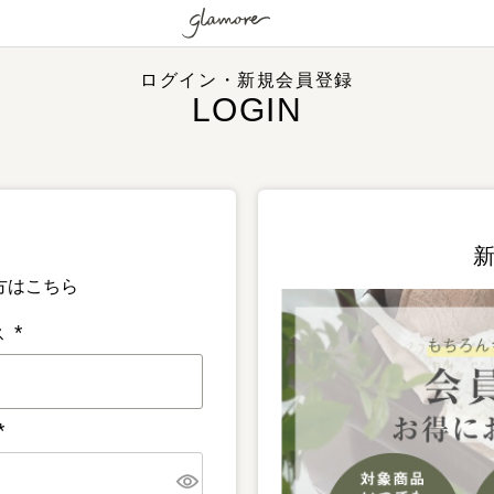
ログイン・新規会員登録
方はこちら
ス
(
必
須
)
(
必
須