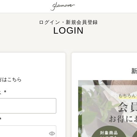
ログイン・新規会員登録
方はこちら
ス
(
必
須
)
(
必
須