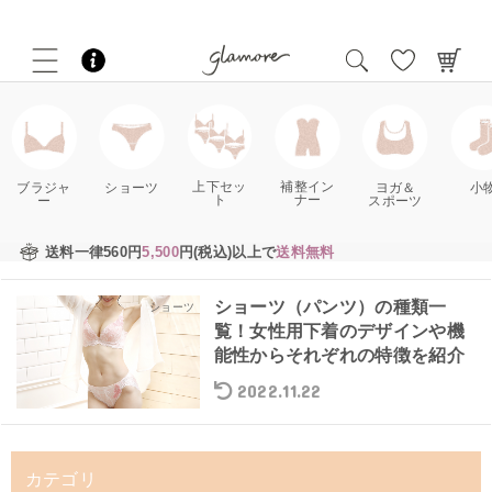
補整イン
上下セッ
ブラジャ
ショーツ
ヨガ＆
小
ナー
ト
ー
スポーツ
送料一律560円
5,500
円(税込)以上で
送料無料
ショーツ（パンツ）の種類一
ショーツ
覧！女性用下着のデザインや機
能性からそれぞれの特徴を紹介
2022.11.22
カテゴリ