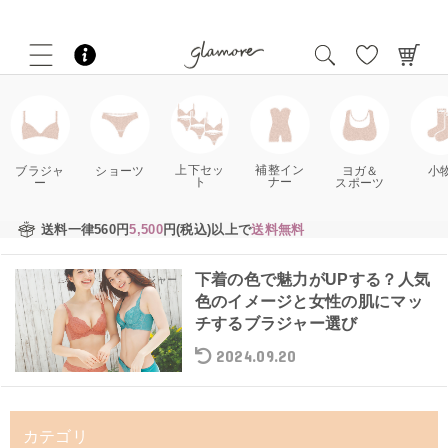
補整イン
上下セッ
ブラジャ
ショーツ
ヨガ＆
小
ナー
ト
ー
スポーツ
送料一律560円
5,500
円(税込)以上で
送料無料
下着の色で魅力がUPする？人気
ブラジャー
色のイメージと女性の肌にマッ
チするブラジャー選び
2024.09.20
カテゴリ