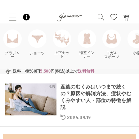
補整イン
上下セッ
ブラジャ
ショーツ
ヨガ＆
小
ナー
ト
ー
スポーツ
送料一律560円
5,500
円(税込)以上で
送料無料
産後のむくみはいつまで続く
温活
の？原因や解消方法、症状やむ
くみやすい人・部位の特徴を解
説
2024.09.19