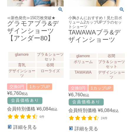
≪新色発売≫150万枚突破★
小胸さんにおすすめ！見た目ボ
グラモアブラ&デ
リューム2カップUPブラのセッ
トショーツ
ザインショーツ
TAWAWAブラ&デ
【アンダー80】
ザインショーツ
glamore
ブラ＆ショーツ
glamore
谷間
セット
ボリューム
ブラ＆ショーツ
育乳
谷間
セット
デザインショー
ローライズ
TAWAWA
デザインショー
ツ
ツ
交換0円
1カップUP
交換0円
1カップUP
¥
6,760
税込
¥
6,760
税込
会員特別価格
¥
6,084
税込
会員特別価格
¥
6,084
税込
6件
24件
詳細を見る
詳細を見る