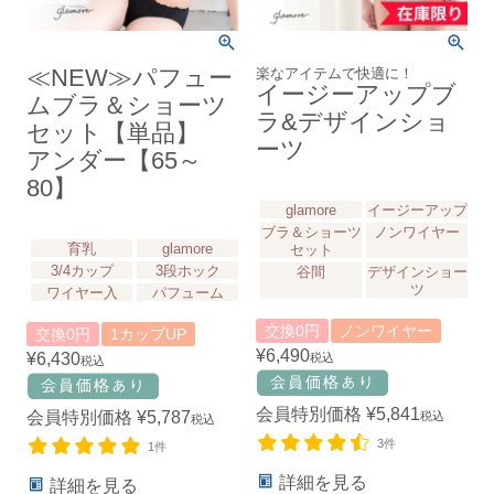
≪NEW≫パフュー
楽なアイテムで快適に！
イージーアップブ
ムブラ＆ショーツ
ラ&デザインショ
セット【単品】
ーツ
アンダー【65～
80】
glamore
イージーアップ
ブラ＆ショーツ
ノンワイヤー
育乳
glamore
セット
3/4カップ
3段ホック
谷間
デザインショー
ツ
ワイヤー入
パフューム
交換0円
ノンワイヤー
交換0円
1カップUP
¥
6,490
¥
6,430
税込
税込
会員特別価格
¥
5,841
会員特別価格
¥
5,787
税込
税込
3件
1件
詳細を見る
詳細を見る