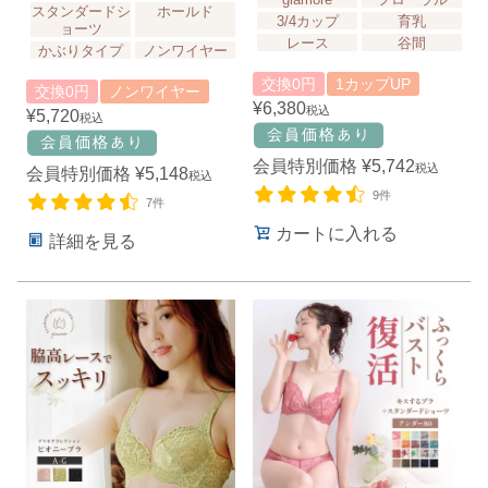
スタンダードシ
ホールド
3/4カップ
育乳
ョーツ
レース
谷間
かぶりタイプ
ノンワイヤー
交換0円
1カップUP
交換0円
ノンワイヤー
¥
6,380
税込
¥
5,720
税込
会員特別価格
¥
5,742
税込
会員特別価格
¥
5,148
税込
9件
7件
カートに入れる
詳細を見る