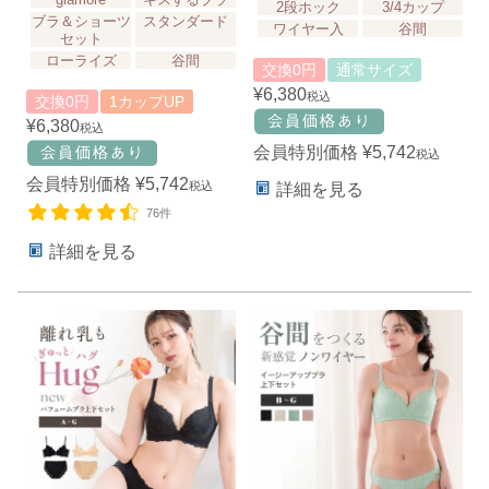
2段ホック
3/4カップ
ブラ＆ショーツ
スタンダード
ワイヤー入
谷間
セット
ローライズ
谷間
交換0円
通常サイズ
¥
6,380
税込
交換0円
1カップUP
¥
6,380
税込
会員特別価格
¥
5,742
税込
会員特別価格
¥
5,742
税込
詳細を見る
76件
詳細を見る