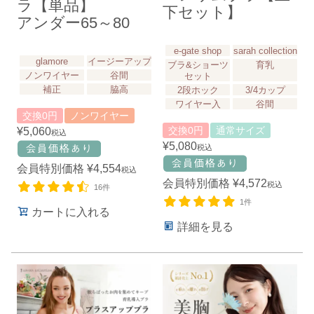
ラ【単品】
下セット】
アンダー65～80
e-gate shop
sarah collection
glamore
イージーアップ
ブラ&ショーツ
育乳
ノンワイヤー
谷間
セット
補正
脇高
2段ホック
3/4カップ
ワイヤー入
谷間
交換0円
ノンワイヤー
交換0円
通常サイズ
¥
5,060
税込
¥
5,080
税込
会員特別価格
¥
4,554
税込
会員特別価格
¥
4,572
税込
16件
1件
カートに入れる
詳細を見る