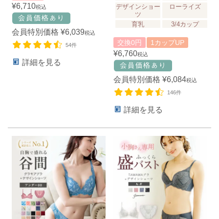
¥
6,710
デザインショー
ローライズ
税込
ツ
育乳
3/4カップ
会員特別価格
¥
6,039
税込
交換0円
1カップUP
54件
¥
6,760
税込
詳細を見る
会員特別価格
¥
6,084
税込
146件
詳細を見る