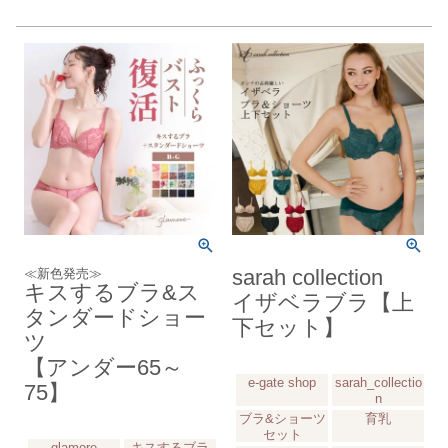
≪新色発売≫
sarah collection
キスするブラ&ス
イザベラブラ【上
タンダードショー
下セット】
ツ
【アンダー65～
e-gate shop
sarah_collectio
75】
n
ブラ&ショーツ
育乳
セット
glamore
キスするブラ