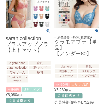
sarah collection
≪新色発売≫150万枚突破★
グラモアブラ【単
プラスアップブラ
品】
【上下セット】
【アンダー80】
e-gate shop
育乳
glamore
育乳
sarah collection
3/4カップ
3段ホック
3/4カップ
ワイヤー入
谷間
ワイヤー入
アンダー80
ブラ&ショーツ
セット
交換0円
1カップUP
交換0円
通常サイズ
¥
5,280
税込
¥
5,080
税込
会員特別価格
¥
4,752
税込