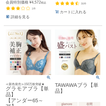
会員特別価格
¥
4,572
税込
30件
1件
カートに入れる
詳細を見る
≪新色発売≫150万枚突破★
TAWAWAブラ【単
グラモアブラ【単
品】
品】
【アンダー65～
glamore
谷間