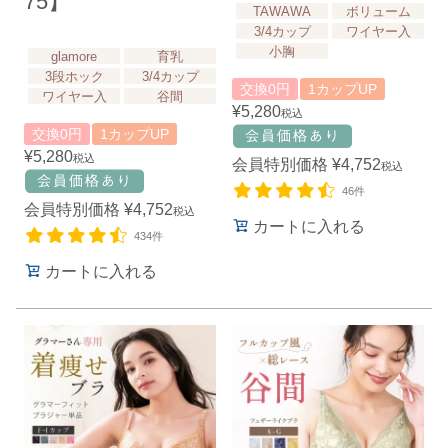
75】
TAWAWA
ボリューム
3/4カップ
ワイヤー入
小胸
glamore
育乳
3段ホック
3/4カップ
交換0円
1カップUP
ワイヤー入
谷間
¥
5,280
税込
交換0円
1カップUP
¥
5,280
税込
会員特別価格
¥
4,752
税込
46件
会員特別価格
¥
4,752
税込
カートに入れる
434件
カートに入れる