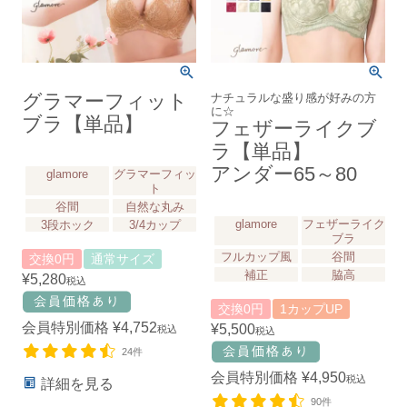
グラマーフィット
ナチュラルな盛り感が好みの方
に☆
ブラ【単品】
フェザーライクブ
ラ【単品】
アンダー65～80
glamore
グラマーフィッ
ト
谷間
自然な丸み
glamore
フェザーライク
3段ホック
3/4カップ
ブラ
フルカップ風
谷間
交換0円
通常サイズ
補正
脇高
¥
5,280
税込
交換0円
1カップUP
会員特別価格
¥
4,752
¥
5,500
税込
税込
24件
会員特別価格
¥
4,950
税込
詳細を見る
90件