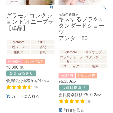
グラモアコレクシ
≪新色発売≫
キスするブラ&ス
ョン ピオニーブラ
タンダードショー
【単品】
ツ
アンダー80
glamore
ピオニー
総レース
谷間
集肉力
育乳
glamore
キスするブラ
ブラ＆ショーツ
スタンダード
セット
交換0円
1カップUP
ローライズ
谷間
¥
6,380
税込
交換0円
1カップUP
会員特別価格
¥
5,742
¥
6,380
税込
税込
8件
会員特別価格
¥
5,742
税込
カートに入れる
1件
詳細を見る