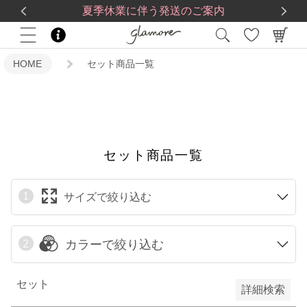
送料一律560円
5,500
円(税込)以上で
送料無料
限定
夏季休業に伴う発送のご案内
再入荷
HOME
セット商品一覧
翌日発送
在庫なし商品
在庫なし商品を表示しない
セット商品一覧
サイズで絞り込む
予約商品
予約商品のみを表示
カラーで絞り込む
検索
セット
詳細検索