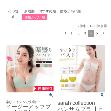
新着順
おすすめ順
価格が高い順
並び替
え
価格が安い順
92
件中
61
-
80
件表示
1
…
3
4
5
楽なアイテムで快適に！
sarah collection
イージーアップブ
ハンサムブラ【上