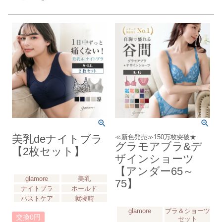
美乳deナイトブラ
≪新色発売≫150万枚突破★
グラモアブラ&デ
【2枚セット】
ザインショーツ
【アンダー65～
glamore
美乳
75】
ナイトブラ
ホールド
バストケア
就寝時
glamore
ブラ＆ショーツ
交換0円
セット