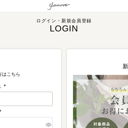
ログイン・新規会員登録
方はこちら
ス
(
必
須
)
(
必
須