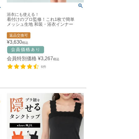
浴衣にも使える！
着付けのプロ監修！これ1枚で簡単
メッシュ生地 和装・浴衣インナー
返品交換可
¥
3,630
税込
会員特別価格
¥
3,267
税込
6件