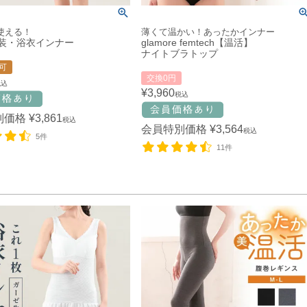
使える！
薄くて温かい！あったかインナー
和装・浴衣インナー
glamore femtech【温活】
ナイトブラトップ
可
交換0円
税込
¥
3,960
税込
別価格
¥
3,861
税込
会員特別価格
¥
3,564
税込
5件
11件