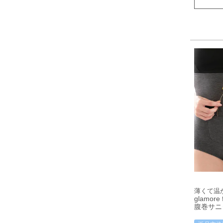
薄くて温
glamor
腹巻サニ