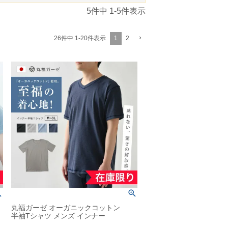
5
件中
1
-
5
件表示
1
2
26
件中
1
-
20
件表示
丸福ガーゼ オーガニックコットン
半袖Tシャツ メンズ インナー