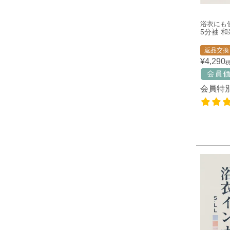
浴衣にも
5分袖 
返品交換
¥
4,290
会員特