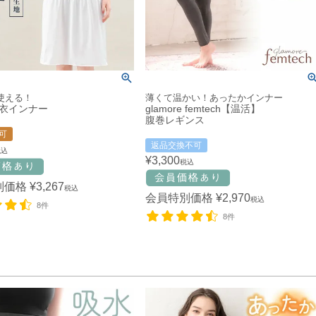
使える！
薄くて温かい！あったかインナー
衣インナー
glamore femtech【温活】
腹巻レギンス
可
返品交換不可
税込
¥
3,300
税込
別価格
¥
3,267
税込
会員特別価格
¥
2,970
税込
8件
8件