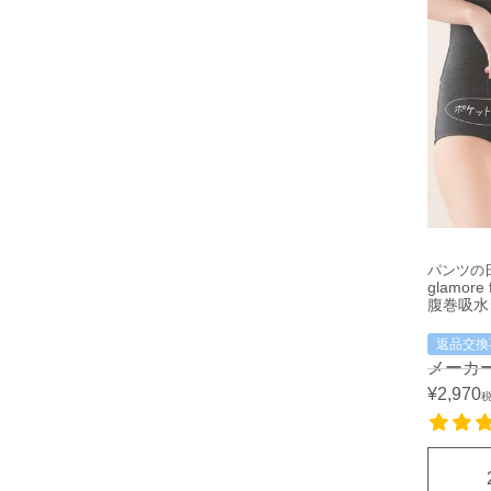
パンツの日
glamor
腹巻吸水
返品交換
メーカ
¥
2,970