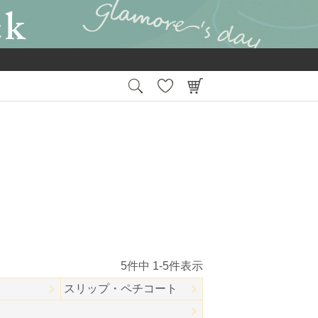
15:00
平日
までの注文で最短翌日お届け
会員登録後
5
件中
1
-
5
件表示
スリップ・ペチコート