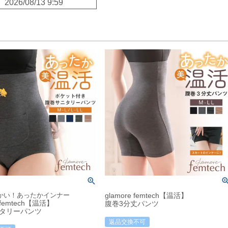
2026/08/13 9:59
かい！あったかインナー
glamore femtech【温活】
e femtech【温活】
腹巻3分丈パンツ
タリーパンツ
返品交換不可