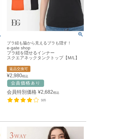
ブラ紐も脇から見えるブラも隠す！
e-gate shop
ブラ紐を隠せるインナー
スクエアネックタンクトップ【M/L】
返品交換可
¥
2,980
税込
会員特別価格
¥
2,682
税込
9件