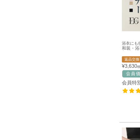
浴衣にも
和装・浴
返品交換
¥
3,630
会員特