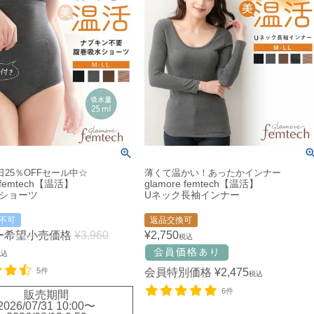
25％OFFセール中☆
薄くて温かい！あったかインナー
e femtech【温活】
glamore femtech【温活】
ショーツ
Uネック長袖インナー
不可
返品交換可
ー希望小売価格
¥
3,960
¥
2,750
税込
税込
5件
会員特別価格
¥
2,475
税込
6件
販売期間
2026/07/31 10:00
〜