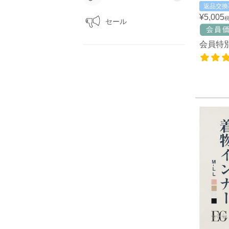
返品交換
¥
5,005
セール
会員特