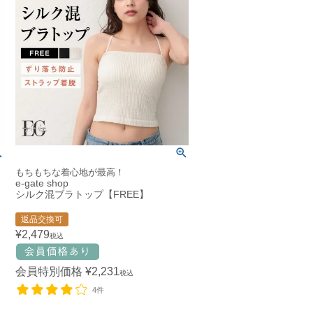
もちもちな着心地が最高！
e-gate shop
シルク混ブラトップ【FREE】
返品交換可
¥
2,479
税込
会員特別価格
¥
2,231
税込
4件