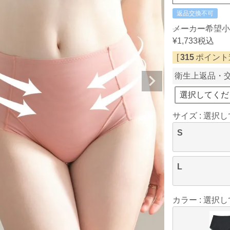
返品交換不可
メーカー希望小
¥
1,733
税込
[
315
ポイント進
衛生上返品・
サイズ
選択し
S
L
カラー
選択し