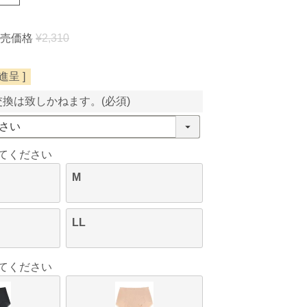
売価格
¥
2,310
呈 ]
交換は致しかねます。
(必須)
てください
M
LL
てください