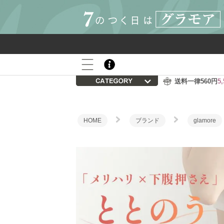
800P
会員登録後の初回購入で
プレゼント
送料一律560円
5
HOME
ブランド
glamore