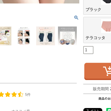
ブラック
テラコッタ
販売期間
5件