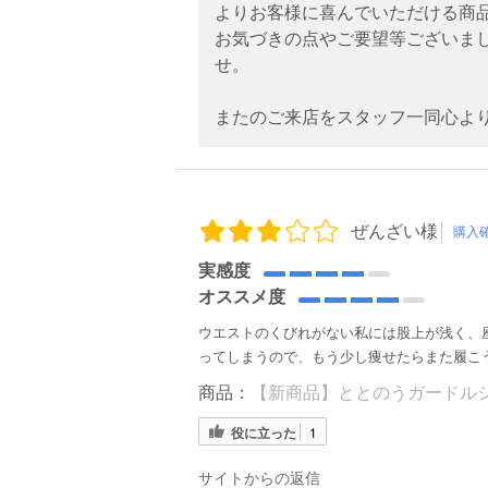
よりお客様に喜んでいただける商
お気づきの点やご要望等ございま
せ。
またのご来店をスタッフ一同心よ
ぜんざい様
購入
実感度
オススメ度
ウエストのくびれがない私には股上が浅く、
ってしまうので、もう少し痩せたらまた履こ
商品：
【新商品】ととのうガードルシ
役に立った
1
サイトからの返信