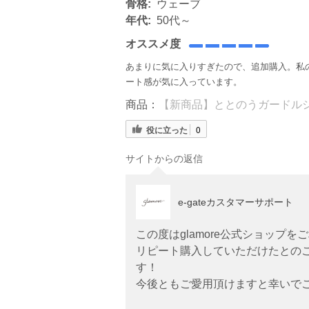
骨格:
ウェーブ
年代:
50代～
オススメ度
あまりに気に入りすぎたので、追加購入。私
ート感が気に入っています。
商品：
【新商品】ととのうガードルショ
役に立った
0
サイトからの返信
e-gateカスタマーサポート
この度はglamore公式ショップ
リピート購入していただけたとの
す！
今後ともご愛用頂けますと幸いで