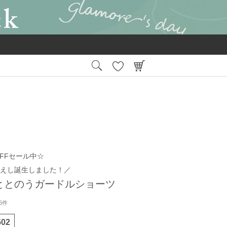
15:00
平日
までの注文で最短翌日お届け
会員登録後
FFセール中☆
えし誕生しました！／
ととのうガードルショーツ
5件
502