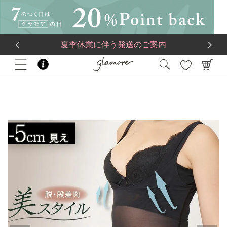
送料一律560円
5,500
円(税込)以上で
送料無料
夏季休業に伴う発送のご案内
HOME
ブランド
glamore
ととのうシェイパー ロング